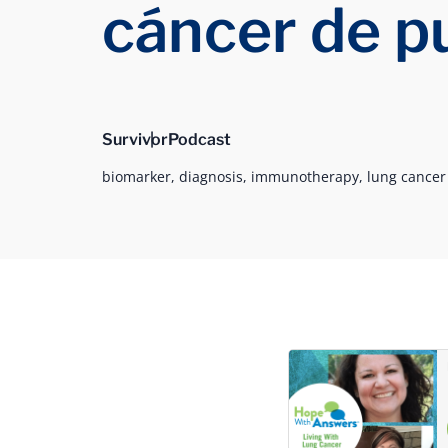
cáncer de 
Survivor
Podcast
biomarker,
diagnosis,
immunotherapy,
lung cance