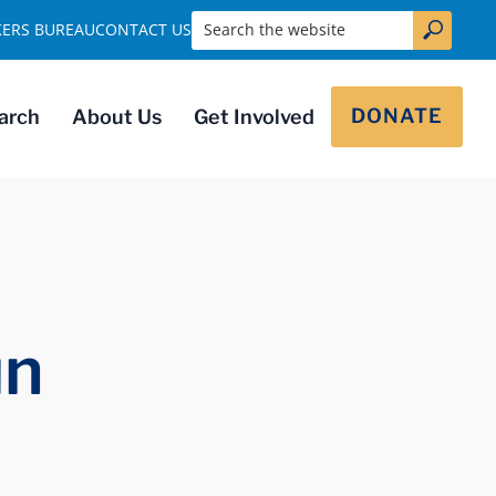
Search the website
KERS BUREAU
CONTACT US
DONATE
arch
About Us
Get Involved
un