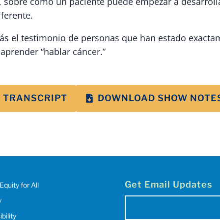
, sobre cómo un paciente puede empezar a desarroll
ferente.
ás el testimonio de personas que han estado exact
aprender “hablar cáncer.”
 TRANSCRIPT
DOWNLOAD SHOW NOTE
Get Email Updates
Equity for All
y
Email
bility
(Required)