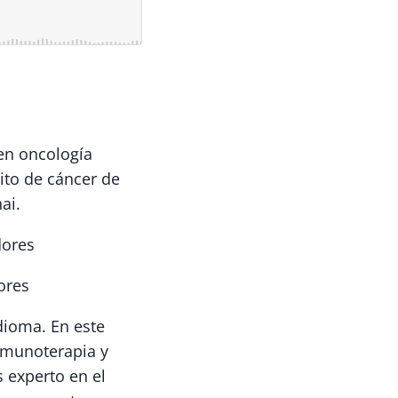
 en oncología
ito de cáncer de
ai.
dores
ores
dioma. En este
nmunoterapia y
 experto en el