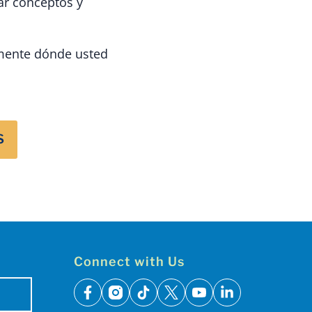
ar conceptos y
amente dónde usted
S
Connect with Us
facebook
instagram
tiktok
x
youtube
linkedin