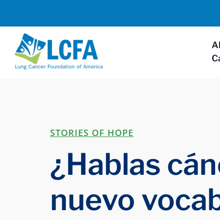
A
C
STORIES OF HOPE
¿Hablas cán
nuevo vocab