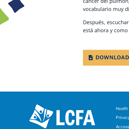
cáncer del pulmón
vocabulario muy di
Después, escuchar
está ahora y como 
DOWNLOAD
Health 
Privac
Accessi